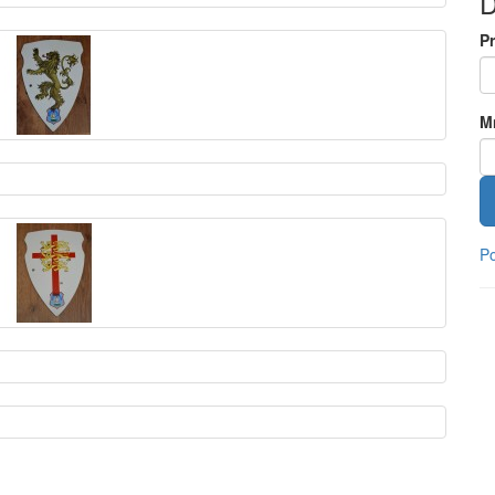
D
P
M
Po