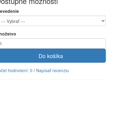
ostupné možnosti
revedenie
nožstvo
Do košíka
čet hodnotení: 0
/
Napísať recenziu