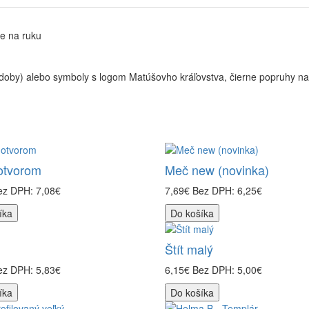
ie na ruku
podoby) alebo symboly s logom Matúšovho kráľovstva, čierne popruhy na
otvorom
Meč new (novinka)
ez DPH: 7,08€
7,69€
Bez DPH: 6,25€
íka
Do košíka
Štít malý
ez DPH: 5,83€
6,15€
Bez DPH: 5,00€
íka
Do košíka