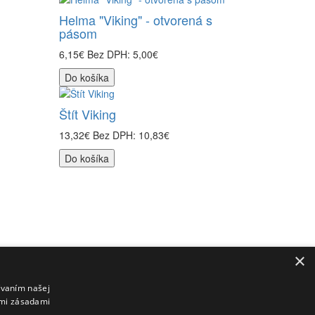
Helma "Viking" - otvorená s
pásom
6,15€
Bez DPH: 5,00€
Do košíka
Štít Viking
13,32€
Bez DPH: 10,83€
Do košíka
×
Môj účet
ívaním našej
Môj účet
imi zásadami