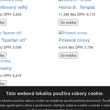
ofilovaný veľký
Helma B - Templár
ez DPH: 5,83€
11,28€
Bez DPH: 9,17€
íka
Do košíka
"Spartan oči"
Prívesok cínový
ez DPH: 5,00€
4,61€
Bez DPH: 3,75€
íka
Do košíka
írodný
ez DPH: 6,67€
íka
Táto webová lokalita používa súbory cookie.
ky servis
Extra
 lokalita používa súbory cookie na zlepšenie používateľskej skúsenosti. Použ
jte nás
Výrobcovia
ality vyjadrujete súhlas s používaním všetkých súborov cookie v súlade s naš
používania súborov cookie.
Prečítať viac