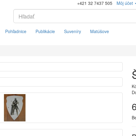
+421 32 7437 505
Môj účet
Pohľadnice
Publikácie
Suveníry
Matúšove
K
D
B