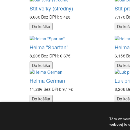
Štít veľký (stredný)
Štít pr
6,66€
Bez DPH: 5,42€
7,17€
B
Do košíka
Do koš
Helma "Spartan"
Helma 
8,20€
Bez DPH: 6,67€
6,15€
B
Do košíka
Do koš
Helma German
Luk pr
11,28€
Bez DPH: 9,17€
8,20€
B
Do košíka
Do koš
Kolekcia:
Štít
,
orámovaný
,
veľký
,
drevo
Informácie
Zákazníc
Táto webová
O nás
Kontaktu
webovej lok