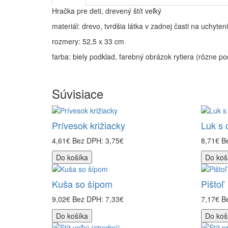
Hračka pre deti, drevený štít veľký
materiál: drevo, tvrdšia látka v zadnej časti na uchyten
rozmery: 52,5 x 33 cm
farba: biely podklad, farebný obrázok rytiera (rôzne 
Súvisiace
Prívesok križiacky
Luk s 
4,61€
Bez DPH: 3,75€
8,71€
B
Do košíka
Do koš
Kuša so šípom
Pištoľ
9,02€
Bez DPH: 7,33€
7,17€
B
Do košíka
Do koš