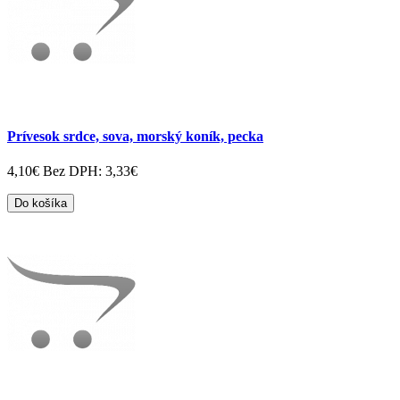
Prívesok srdce, sova, morský koník, pecka
4,10€
Bez DPH: 3,33€
Do košíka