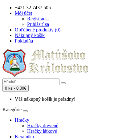
+421 32 7437 505
Môj účet
Registrácia
Prihlásiť sa
Obľúbené produkty (0)
Nákupný košík
Pokladňa
0 ks - 0,00€
Váš nákupný košík je prázdny!
Kategórie
Hračky
Hračky drevené
Hračky látkové
Keramika