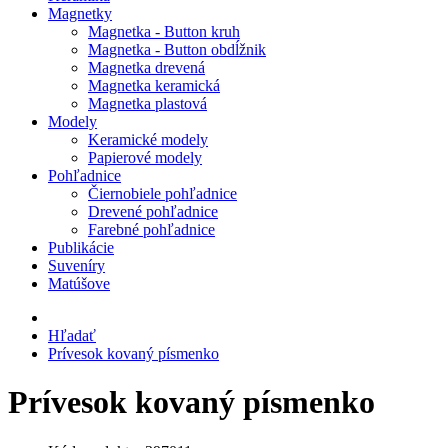
Magnetky
Magnetka - Button kruh
Magnetka - Button obdĺžnik
Magnetka drevená
Magnetka keramická
Magnetka plastová
Modely
Keramické modely
Papierové modely
Pohľadnice
Čiernobiele pohľadnice
Drevené pohľadnice
Farebné pohľadnice
Publikácie
Suveníry
Matúšove
Hľadať
Prívesok kovaný písmenko
Prívesok kovaný písmenko