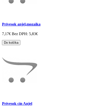
Prívesok anjel,mozaika
7,17€
Bez DPH: 5,83€
Do košíka
Prívesok cín Anjel