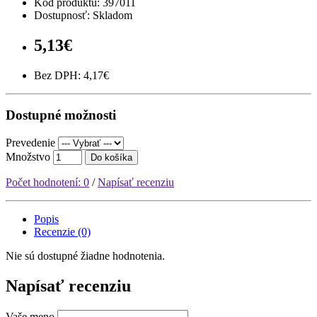
Kód produktu:
397011
Dostupnosť: Skladom
5,13€
Bez DPH: 4,17€
Dostupné možnosti
Prevedenie
Množstvo
Do košíka
Počet hodnotení: 0
/
Napísať recenziu
Popis
Recenzie (0)
Nie sú dostupné žiadne hodnotenia.
Napísať recenziu
Vaše meno