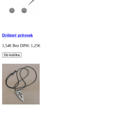
Drôtený prívesok
1,54€
Bez DPH: 1,25€
Do košíka