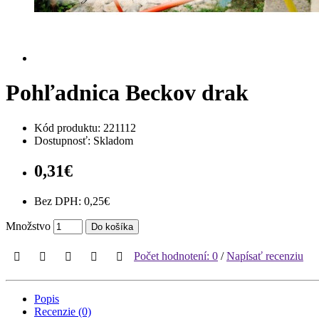
Pohľadnica Beckov drak
Kód produktu:
221112
Dostupnosť: Skladom
0,31€
Bez DPH: 0,25€
Množstvo
Do košíka
Počet hodnotení: 0
/
Napísať recenziu
Popis
Recenzie (0)