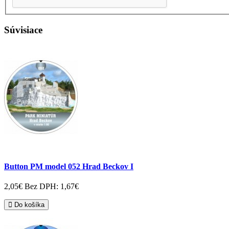
Súvisiace
Button PM model 052 Hrad Beckov I
2,05€
Bez DPH: 1,67€
Do košíka