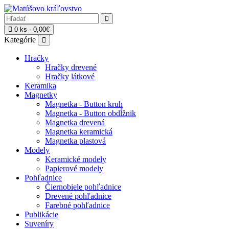
0 ks - 0,00€
Kategórie
Hračky
Hračky drevené
Hračky látkové
Keramika
Magnetky
Magnetka - Button kruh
Magnetka - Button obdĺžnik
Magnetka drevená
Magnetka keramická
Magnetka plastová
Modely
Keramické modely
Papierové modely
Pohľadnice
Čiernobiele pohľadnice
Drevené pohľadnice
Farebné pohľadnice
Publikácie
Suveníry