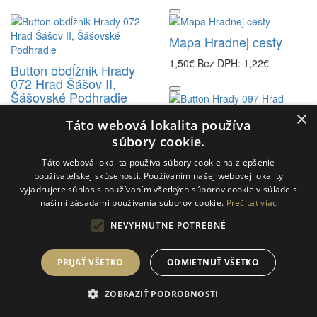
Mapa Hradnej cesty
1,50€
Bez DPH: 1,22€
Button obdĺžnik Hrady
072 Hrad Šášov II,
Šášovské Podhradie
×
2,56€
Bez DPH: 2,08€
Táto webová lokalita používa
Button Hrady 097 Hrad
súbory cookie.
Strečno IV, Strečno
Táto webová lokalita používa súbory cookie na zlepšenie
2,05€
Bez DPH: 1,67€
používateľskej skúsenosti. Používaním našej webovej lokality
vyjadrujete súhlas s používaním všetkých súborov cookie v súlade s
našimi zásadami používania súborov cookie.
Prečítať viac
NEVYHNUTNE POTREBNÉ
Button Hrady 098
Starhrad, Varín
Button obdĺžnik Hrady
PRIJAŤ VŠETKO
ODMIETNUŤ VŠETKO
002 Hrad Banská
2,05€
Bez DPH: 1,67€
Bystrica, Banská
Bystrica
ZOBRAZIŤ PODROBNOSTI
2,56€
Bez DPH: 2,08€