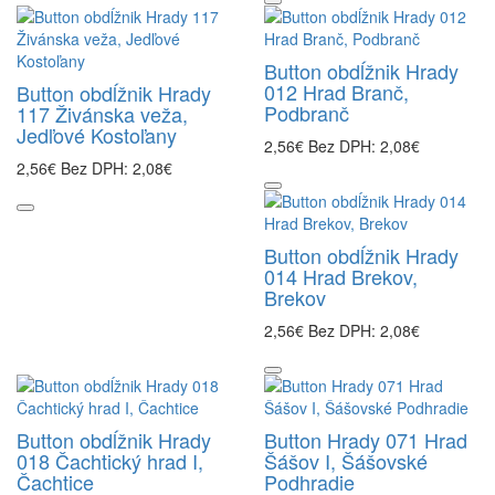
Button obdĺžnik Hrady
012 Hrad Branč,
Button obdĺžnik Hrady
Podbranč
117 Živánska veža,
Jedľové Kostoľany
2,56€
Bez DPH: 2,08€
2,56€
Bez DPH: 2,08€
Button obdĺžnik Hrady
014 Hrad Brekov,
Brekov
2,56€
Bez DPH: 2,08€
Button obdĺžnik Hrady
Button Hrady 071 Hrad
018 Čachtický hrad I,
Šášov I, Šášovské
Čachtice
Podhradie