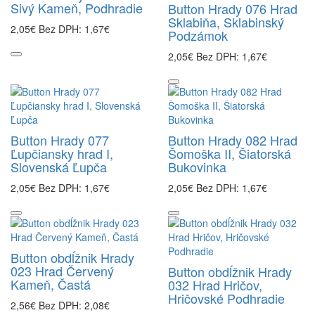
Sivý Kameň, Podhradie
Button Hrady 076 Hrad
Sklabiňa, Sklabinský
2,05€
Bez DPH: 1,67€
Podzámok
2,05€
Bez DPH: 1,67€
Button Hrady 077
Button Hrady 082 Hrad
Ľupčiansky hrad I,
Šomoška II, Šiatorská
Slovenská Ľupča
Bukovinka
2,05€
Bez DPH: 1,67€
2,05€
Bez DPH: 1,67€
Button obdĺžnik Hrady
023 Hrad Červený
Button obdĺžnik Hrady
Kameň, Častá
032 Hrad Hričov,
Hričovské Podhradie
2,56€
Bez DPH: 2,08€