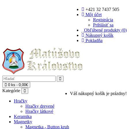
+421 32 7437 505
Môj účet
Registrácia
Prihlásiť sa
Obľúbené produkty (0)
Nákupný košík
Pokladňa
0 ks - 0,00€
Kategórie
Váš nákupný košík je prázdny!
Hračky
Hračky drevené
Hračky látkové
Keramika
Magnetky
Magnetka - Button kruh