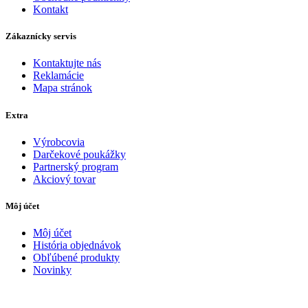
Kontakt
Zákaznícky servis
Kontaktujte nás
Reklamácie
Mapa stránok
Extra
Výrobcovia
Darčekové poukážky
Partnerský program
Akciový tovar
Môj účet
Môj účet
História objednávok
Obľúbené produkty
Novinky