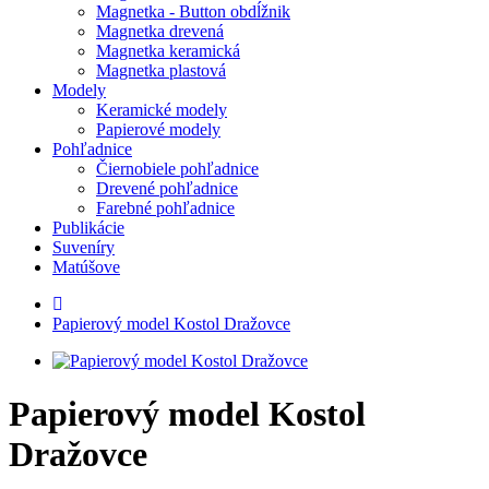
Magnetka - Button obdĺžnik
Magnetka drevená
Magnetka keramická
Magnetka plastová
Modely
Keramické modely
Papierové modely
Pohľadnice
Čiernobiele pohľadnice
Drevené pohľadnice
Farebné pohľadnice
Publikácie
Suveníry
Matúšove
Papierový model Kostol Dražovce
Papierový model Kostol
Dražovce