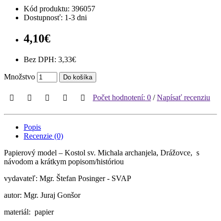
Kód produktu:
396057
Dostupnosť: 1-3 dni
4,10€
Bez DPH: 3,33€
Množstvo
Do košíka
Počet hodnotení: 0
/
Napísať recenziu
Popis
Recenzie (0)
Papierový model – Kostol sv. Michala archanjela, Drážovce, s
návodom a krátkym popisom/históriou
vydavateľ: Mgr. Štefan Posinger - SVAP
autor: Mgr. Juraj Gonšor
materiál: papier