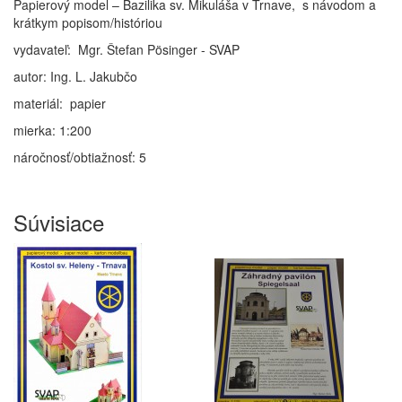
Papierový model – Bazilika sv. Mikuláša v Trnave, s návodom a
krátkym popisom/históriou
vydavateľ: Mgr. Štefan Pösinger - SVAP
autor: Ing. L. Jakubčo
materiál: papier
mierka: 1:200
náročnosť/obtiažnosť: 5
Súvisiace