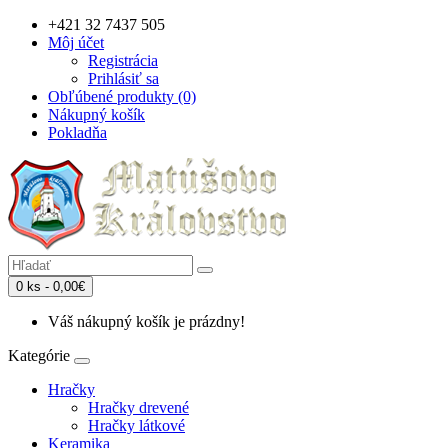
+421 32 7437 505
Môj účet
Registrácia
Prihlásiť sa
Obľúbené produkty (0)
Nákupný košík
Pokladňa
0 ks - 0,00€
Váš nákupný košík je prázdny!
Kategórie
Hračky
Hračky drevené
Hračky látkové
Keramika