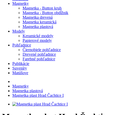
Magnetky
Magnetka - Button kruh
Magnetka - Button obdĺžnik
Magnetka drevená
Magnetka keramická
Magnetka plastová
Modely
Keramické modely
Papierové modely
Pohľadnice
Čiernobiele pohľadnice
Drevené pohľadnice
Farebné pohľadnice
Publikácie
Suveníry
Matúšove
Magnetky
Magnetka plastová
Magnetka plast Hrad Čachtice I