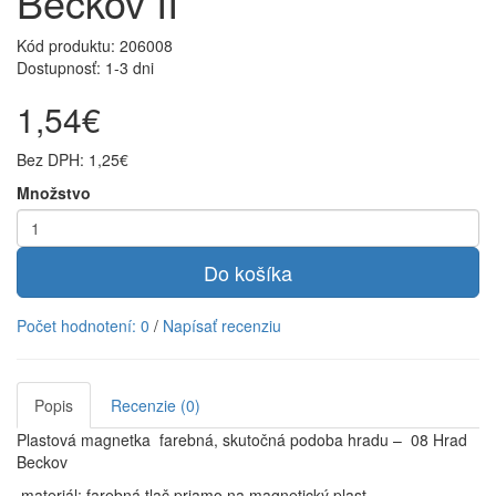
Beckov II
Kód produktu:
206008
Dostupnosť: 1-3 dni
1,54€
Bez DPH: 1,25€
Množstvo
Do košíka
Počet hodnotení: 0
/
Napísať recenziu
Popis
Recenzie (0)
Plastová magnetka farebná, skutočná podoba hradu – 08 Hrad
Beckov
materiál: farebná tlač priamo na magnetický plast