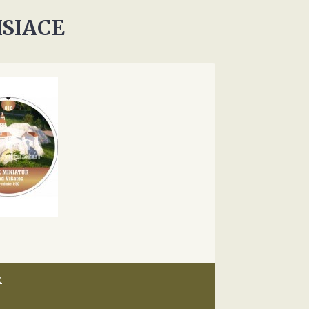
ISIACE
c