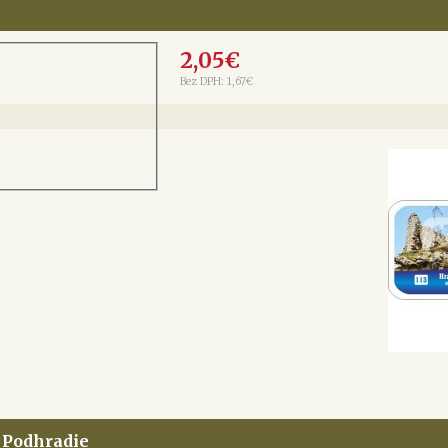
2,05€
Bez DPH: 1,67€
é Podhradie