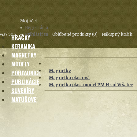
Môj účet
Registrácia
7437 505
Prihlásiť sa
Obľúbené produkty (0)
Nákupný košík
HRAČKY
KERAMIKA
MAGNETKY
MODELY
Magnetky
POHĽADNICE
Magnetka plastová
PUBLIKÁCIE
Magnetka plast model PM Hrad Vršatec
SUVENÍRY
MATÚŠOVE