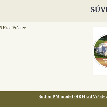
SÚV
5 Hrad Vršatec
Button PM model 018 Hrad Vršate