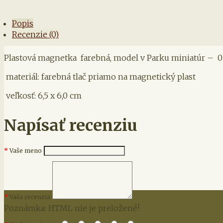
Popis
Recenzie (0)
Plastová magnetka farebná, model v Parku miniatúr – 0
materiál: farebná tlač priamo na magnetický plast
veľkosť: 6,5 x 6,0 cm
Napísať recenziu
Vaše meno
Vaša recenzia
Poznámka:
HTML nie je preložené!