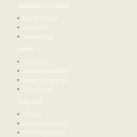
Zákaznícky servis
Kontaktujte nás
Reklamácie
Mapa stránok
Extra
Výrobcovia
Darčekové poukážky
Partnerský program
Akciový tovar
Môj účet
Môj účet
História objednávok
Obľúbené produkty