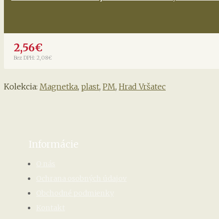
2,56€
Bez DPH: 2,08€
Kolekcia:
Magnetka
,
plast
,
PM
,
Hrad Vršatec
Informácie
O nás
Ochrana osobných údajov
Obchodné podmienky
Kontakt