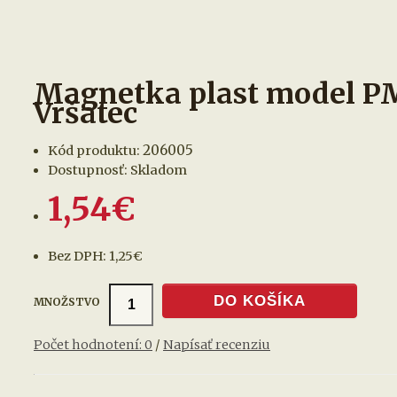
Magnetka plast model P
Vršatec
206005
Kód produktu:
Dostupnosť: Skladom
1,54€
Bez DPH: 1,25€
DO KOŠÍKA
MNOŽSTVO
Počet hodnotení: 0
/
Napísať recenziu