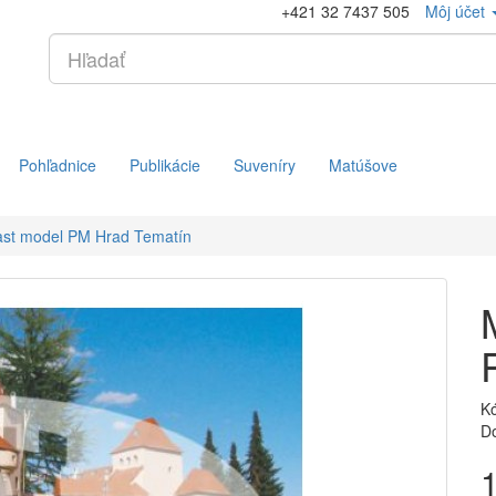
+421 32 7437 505
Môj účet
Pohľadnice
Publikácie
Suveníry
Matúšove
ast model PM Hrad Tematín
K
D