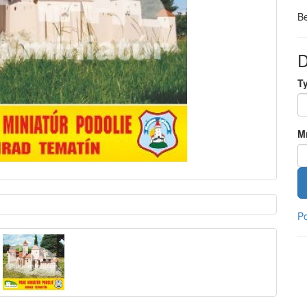
B
D
Ty
M
Po