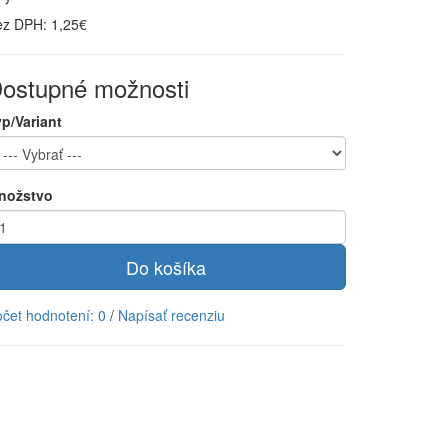
ez DPH: 1,25€
ostupné možnosti
p/Variant
nožstvo
Do košíka
čet hodnotení: 0
/
Napísať recenziu