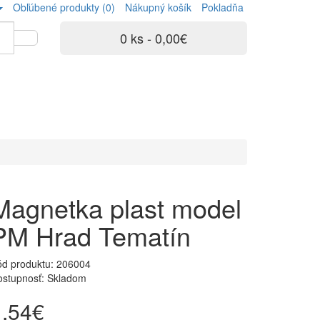
Obľúbené produkty (0)
Nákupný košík
Pokladňa
0 ks - 0,00€
Magnetka plast model
PM Hrad Tematín
ód produktu:
206004
ostupnosť: Skladom
1,54€