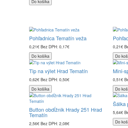
Do košíka
Pohľadnica Tematín veža
Pohľad
0,21€
Bez DPH: 0,17€
0,21€
B
Do košíka
Do koš
Tip na výlet Hrad Tematín
Mini-s
0,62€
Bez DPH: 0,50€
0,51€
B
Do košíka
Do koš
Šálka 
Button obdĺžnik Hrady 251 Hrad
5,64€
B
Tematín
Do koš
2,56€
Bez DPH: 2,08€