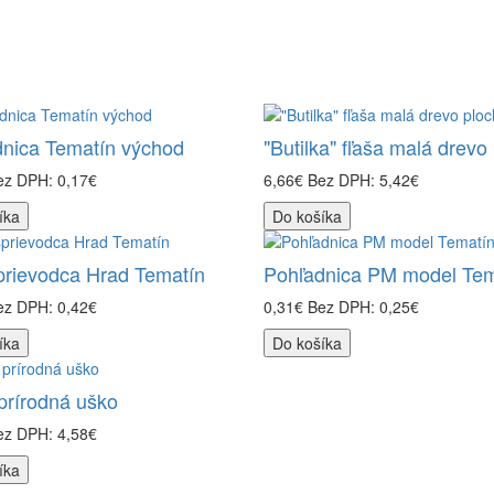
nica Tematín východ
"Butilka" fľaša malá drevo
ez DPH: 0,17€
6,66€
Bez DPH: 5,42€
íka
Do košíka
prievodca Hrad Tematín
Pohľadnica PM model Tem
ez DPH: 0,42€
0,31€
Bez DPH: 0,25€
íka
Do košíka
prírodná uško
ez DPH: 4,58€
íka