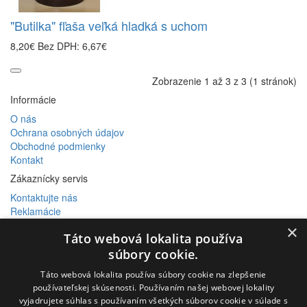
"Butilka" fľaša veľká hladká s uchom
8,20€
Bez DPH: 6,67€
Zobrazenie 1 až 3 z 3 (1 stránok)
Informácie
O nás
Ochrana osobných údajov
Obchodné podmienky
Kontakt
Zákaznícky servis
Kontaktujte nás
Reklamácie
Mapa stránok
×
Táto webová lokalita používa
Extra
súbory cookie.
Výrobcovia
Táto webová lokalita používa súbory cookie na zlepšenie
Darčekové poukážky
používateľskej skúsenosti. Používaním našej webovej lokality
Partnerský program
vyjadrujete súhlas s používaním všetkých súborov cookie v súlade s
Akciový tovar