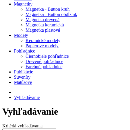
Magnetky
Magnetka - Button kruh
Magnetka - Button obdĺžnik
Magnetka drevená
Magnetka keramická
Magnetka plastová
Modely
Keramické modely
Papierové modely
Pohľadnice
Čiernobiele pohľadnice
Drevené pohľadnice
Farebné pohľadnice
Publikácie
Suveníry
Matúšove
Vyhľadávanie
Vyhľadávanie
Kritériá vyhľadávania