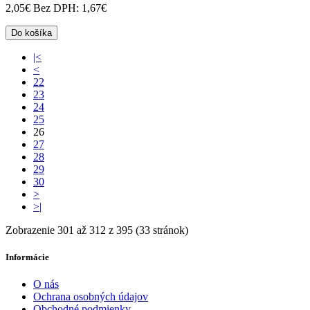
2,05€
Bez DPH: 1,67€
Do košíka
|<
<
22
23
24
25
26
27
28
29
30
>
>|
Zobrazenie 301 až 312 z 395 (33 stránok)
Informácie
O nás
Ochrana osobných údajov
Obchodné podmienky