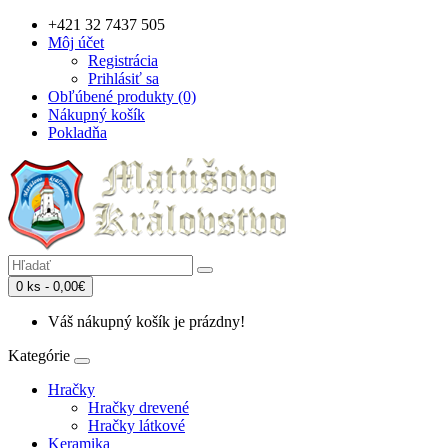
+421 32 7437 505
Môj účet
Registrácia
Prihlásiť sa
Obľúbené produkty (0)
Nákupný košík
Pokladňa
0 ks - 0,00€
Váš nákupný košík je prázdny!
Kategórie
Hračky
Hračky drevené
Hračky látkové
Keramika