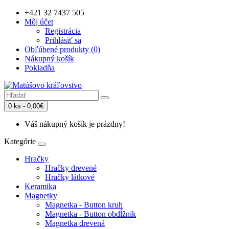
+421 32 7437 505
Môj účet
Registrácia
Prihlásiť sa
Obľúbené produkty (0)
Nákupný košík
Pokladňa
0 ks - 0,00€
Váš nákupný košík je prázdny!
Kategórie
Hračky
Hračky drevené
Hračky látkové
Keramika
Magnetky
Magnetka - Button kruh
Magnetka - Button obdĺžnik
Magnetka drevená