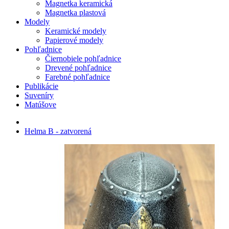
Magnetka keramická
Magnetka plastová
Modely
Keramické modely
Papierové modely
Pohľadnice
Čiernobiele pohľadnice
Drevené pohľadnice
Farebné pohľadnice
Publikácie
Suveníry
Matúšove
Helma B - zatvorená