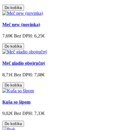
Do košíka
Meč new (novinka)
7,69€
Bez DPH: 6,25€
Do košíka
Meč gladio obojručný
8,71€
Bez DPH: 7,08€
Do košíka
Kuša so šípom
9,02€
Bez DPH: 7,33€
Do košíka