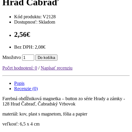
Hrad Čabraď
Kód produktu:
V2128
Dostupnosť: Skladom
2,56€
Bez DPH: 2,08€
Množstvo
Do košíka
Počet hodnotení: 0
/
Napísať recenziu
Popis
Recenzie (0)
Farebná obdĺžniková magnetka – button zo série Hrady a zámky -
128 Hrad Čabraď, Čabradský Vrbovok
materiál: kov, plast s magnetom, fólia a papier
veľkosť: 6,5 x 4 cm