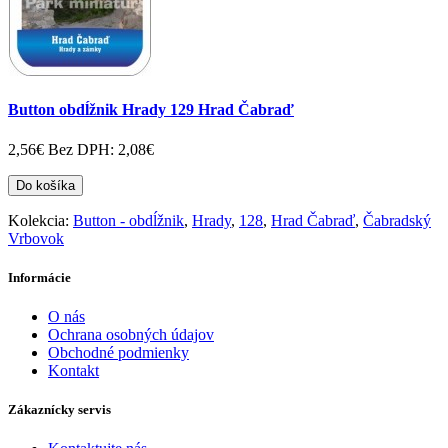
Button obdĺžnik Hrady 129 Hrad Čabraď
2,56€
Bez DPH: 2,08€
Do košíka
Kolekcia:
Button - obdĺžnik
,
Hrady
,
128
,
Hrad Čabraď
,
Čabradský
Vrbovok
Informácie
O nás
Ochrana osobných údajov
Obchodné podmienky
Kontakt
Zákaznícky servis