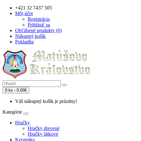
+421 32 7437 505
Môj účet
Registrácia
Prihlásiť sa
Obľúbené produkty (0)
Nákupný košík
Pokladňa
0 ks - 0,00€
Váš nákupný košík je prázdny!
Kategórie
Hračky
Hračky drevené
Hračky látkové
Keramika