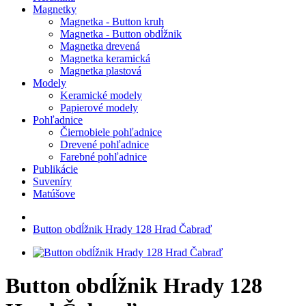
Magnetky
Magnetka - Button kruh
Magnetka - Button obdĺžnik
Magnetka drevená
Magnetka keramická
Magnetka plastová
Modely
Keramické modely
Papierové modely
Pohľadnice
Čiernobiele pohľadnice
Drevené pohľadnice
Farebné pohľadnice
Publikácie
Suveníry
Matúšove
Button obdĺžnik Hrady 128 Hrad Čabraď
Button obdĺžnik Hrady 128