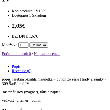
Kód produktu:
V1309
Dostupnosť: Skladom
2,05€
Bez DPH: 1,67€
Množstvo
Do košíka
Počet hodnotení: 0
/
Napísať recenziu
Popis
Recenzie (0)
popis: farebná okrúhla magnetka – button zo série Hrady a zámky -
309 Šariš hrad IV
materiál: kov (magnet), fólia a papier
veľkosť: priemer - 56mm