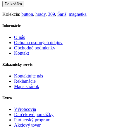
Do košíka
Kolekcia:
button
,
hrady
,
309
,
Šariš
,
magnetka
Informácie
O nás
Ochrana osobných údajov
Obchodné podmienky
Kontakt
Zákaznícky servis
Kontaktujte nás
Reklamácie
Mapa stránok
Extra
Výrobcovia
Darčekové poukážky
Partnerský program
Akciový tovar