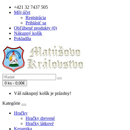
+421 32 7437 505
Môj účet
Registrácia
Prihlásiť sa
Obľúbené produkty (0)
Nákupný košík
Pokladňa
0 ks - 0,00€
Váš nákupný košík je prázdny!
Kategórie
Hračky
Hračky drevené
Hračky látkové
Keramika