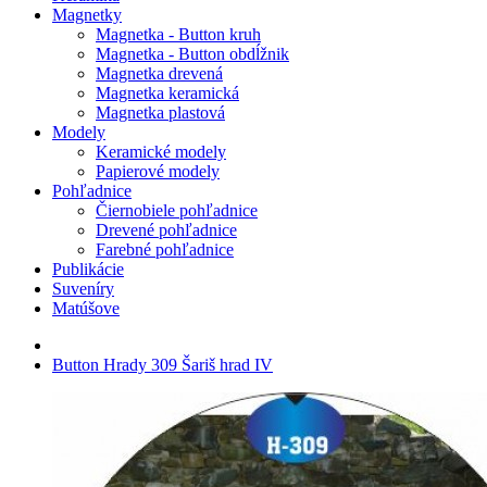
Magnetky
Magnetka - Button kruh
Magnetka - Button obdĺžnik
Magnetka drevená
Magnetka keramická
Magnetka plastová
Modely
Keramické modely
Papierové modely
Pohľadnice
Čiernobiele pohľadnice
Drevené pohľadnice
Farebné pohľadnice
Publikácie
Suveníry
Matúšove
Button Hrady 309 Šariš hrad IV