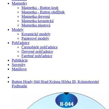
Magnetky
Magnetka - Button kruh
Magnetka - Button obdĺžnik
Magnetka drevená
Magnetka keramická
Magnetka plastová
Modely
Keramické modely
Papierové modely
Pohľadnice
Čiernobiele pohľadnice
Drevené pohľadnice
Farebné pohľadnice
Publikácie
Suveníry
Matúšove
Button Hrady 044 Hrad Krásna Hôrka III, Krásnohorské
Podhradie