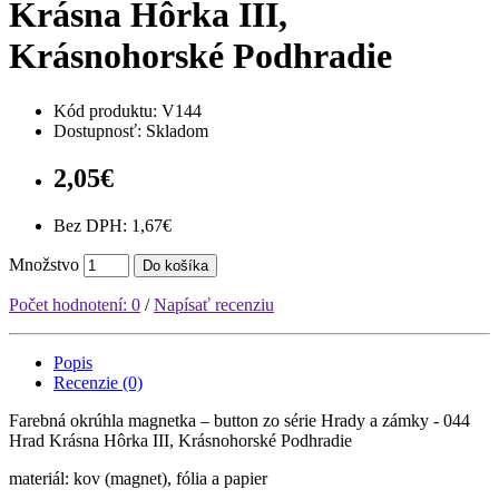
Krásna Hôrka III,
Krásnohorské Podhradie
Kód produktu:
V144
Dostupnosť: Skladom
2,05€
Bez DPH: 1,67€
Množstvo
Do košíka
Počet hodnotení: 0
/
Napísať recenziu
Popis
Recenzie (0)
Farebná okrúhla magnetka – button zo série Hrady a zámky - 044
Hrad Krásna Hôrka III, Krásnohorské Podhradie
materiál: kov (magnet), fólia a papier