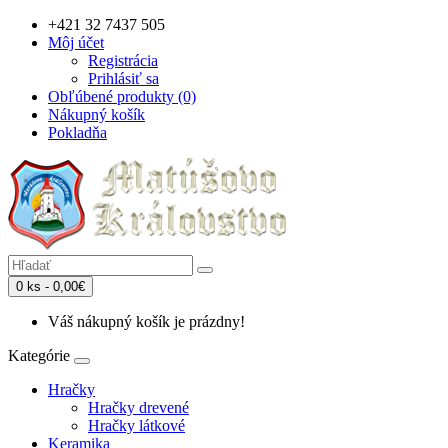
+421 32 7437 505
Môj účet
Registrácia
Prihlásiť sa
Obľúbené produkty (0)
Nákupný košík
Pokladňa
0 ks - 0,00€
Váš nákupný košík je prázdny!
Kategórie
Hračky
Hračky drevené
Hračky látkové
Keramika